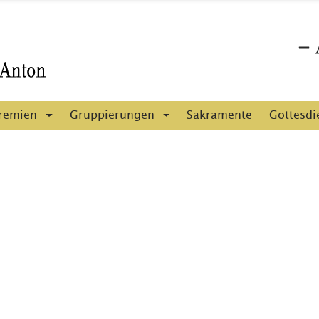
remien
Gruppierungen
Sakramente
Gottesdi