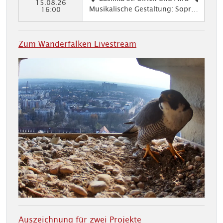
15.08.26
Musikalische Gestaltung: Sopra
Kir
16:00
n: Annette Sailer, Trompete: Rai
che
ner Hauf, Orgel: Peter Bader
nm
usi
Zum Wanderfalken Livestream
k
Auszeichnung für zwei Projekte