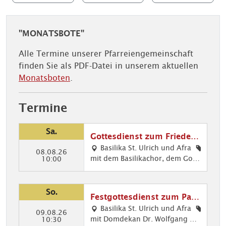
"MONATSBOTE"
Alle Termine unserer Pfarreiengemeinschaft
finden Sie als PDF-Datei in unserem aktuellen
Monatsboten
.
Termine
Sa.
Gottesdienst zum Friedens
fest
Basilika St. Ulrich und Afra
08.08.26
mit dem Basilikachor, dem Gosp
Mu
10:00
elchor und dem Evang. Posaune
sik
nchor
im
Got
So.
Festgottesdienst zum Patr
tes
ozinium St. Afra
Basilika St. Ulrich und Afra
die
09.08.26
mit Domdekan Dr. Wolfgang Ha
Got
10:30
nst,