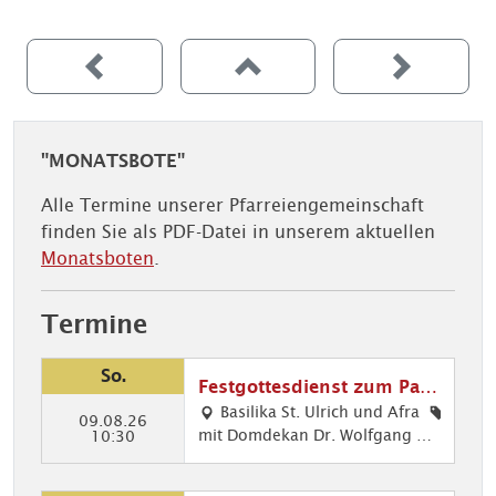
"MONATSBOTE"
Alle Termine unserer Pfarreiengemeinschaft
finden Sie als PDF-Datei in unserem aktuellen
Monatsboten
.
Termine
So.
Festgottesdienst zum Patr
ozinium St. Afra
Basilika St. Ulrich und Afra
09.08.26
mit Domdekan Dr. Wolfgang Ha
Got
10:30
cker Musikalische Gestaltung: D
tes
er Basilikachor singt die Deutsc
die