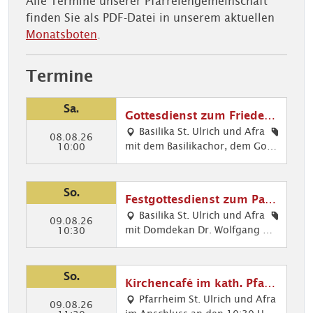
Alle Termine unserer Pfarreiengemeinschaft
finden Sie als PDF-Datei in unserem aktuellen
Monatsboten
.
Termine
Sa.
Gottesdienst zum Friedens
fest
Basilika St. Ulrich und Afra
08.08.26
mit dem Basilikachor, dem Gosp
Mu
10:00
elchor und dem Evang. Posaune
sik
nchor
im
Got
So.
Festgottesdienst zum Patr
tes
ozinium St. Afra
Basilika St. Ulrich und Afra
die
09.08.26
mit Domdekan Dr. Wolfgang Ha
Got
10:30
nst,
cker Musikalische Gestaltung: D
tes
Kir
er Basilikachor singt die Deutsc
die
che
he Messe von Heinrich Walder
nst
So.
nm
Kirchencafé im kath. Pfarr
(*1955)
e,
usi
heim
Pfarrheim St. Ulrich und Afra
Mu
09.08.26
k,