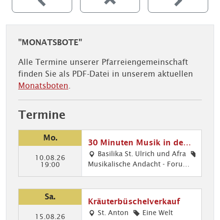
"MONATSBOTE"
Alle Termine unserer Pfarreiengemeinschaft
finden Sie als PDF-Datei in unserem aktuellen
Monatsboten
.
Termine
Mo.
30 Minuten Musik in den
Ulrichskirchen
Basilika St. Ulrich und Afra
10.08.26
Musikalische Andacht - Forum f
30
19:00
ür junge Musiker in der Basilika
Min
Orgelmusik: Benedikt Hillringha
ute
us
n M
Sa.
Kräuterbüschelverkauf
usi
St. Anton
Eine Welt
k, K
15.08.26