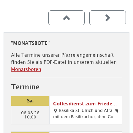
"MONATSBOTE"
Alle Termine unserer Pfarreiengemeinschaft
finden Sie als PDF-Datei in unserem aktuellen
Monatsboten
.
Termine
Sa.
Gottesdienst zum Friedens
fest
Basilika St. Ulrich und Afra
08.08.26
mit dem Basilikachor, dem Gosp
Mu
10:00
elchor und dem Evang. Posaune
sik
nchor
im