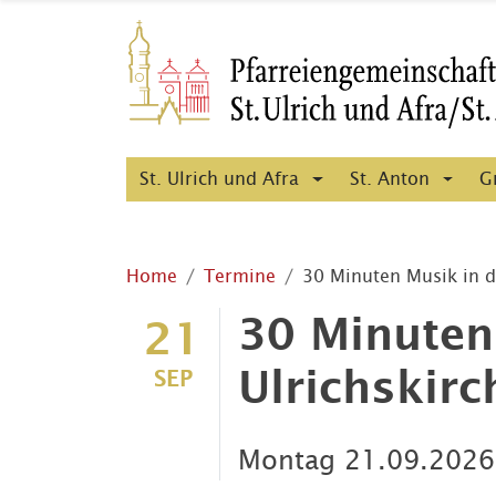
St. Ulrich und Afra
St. Anton
G
Home
Termine
30 Minuten Musik in d
30 Minuten
21
Ulrichskirc
SEP
Montag
21.09.202