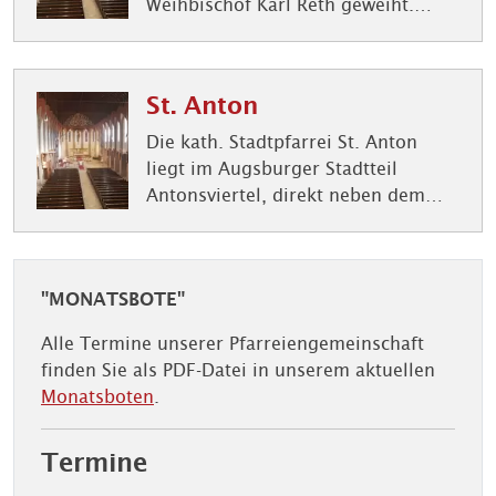
Weihbischof Karl Reth geweiht.
2027 jährt sich die Kirchweih zum
100.mal, um diesen Anlass zu
feiern bereitet sich die
St. Anton
Pfarrgemeinde bereits jetzt daruf
vor.
Die kath. Stadtpfarrei St. Anton
liegt im Augsburger Stadtteil
Antonsviertel, direkt neben dem
Wittelsbacher Park.
"MONATSBOTE"
Alle Termine unserer Pfarreiengemeinschaft
finden Sie als PDF-Datei in unserem aktuellen
Monatsboten
.
Termine