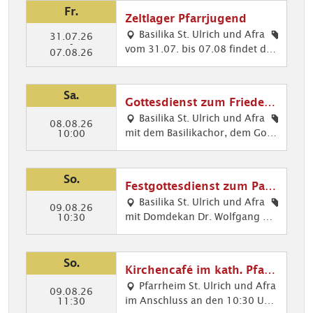
Fr.
Zeltlager Pfarrjugend
Basilika St. Ulrich und Afra
31.07.26
-
vom 31.07. bis 07.08 findet das
Pfa
07.08.26
Zeltlager der Pfarrjugend statt.
rrju
ge
nd
Sa.
Gottesdienst zum Friedens
fest
Basilika St. Ulrich und Afra
08.08.26
mit dem Basilikachor, dem Gosp
Mu
10:00
elchor und dem Evang. Posaune
sik
nchor
im
Got
So.
Festgottesdienst zum Patr
tes
ozinium St. Afra
Basilika St. Ulrich und Afra
die
09.08.26
mit Domdekan Dr. Wolfgang Ha
Got
10:30
nst,
cker Musikalische Gestaltung: D
tes
Kir
er Basilikachor singt die Deutsc
die
che
he Messe von Heinrich Walder
nst
So.
nm
Kirchencafé im kath. Pfarr
(*1955)
e,
usi
heim
Pfarrheim St. Ulrich und Afra
Mu
09.08.26
k,
im Anschluss an den 10:30 Uhr-
Kir
11:30
sik
Got