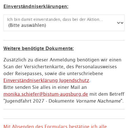
Einverständniserklärungen:
Ich bin damit einverstanden, dass bei der Aktion "Jugendfahrt" entstandene Foto- und Videoaufnahmen von meinem Kind von der Pfarrjugend St. Ulrich und Afra/St. Anton gespeichert und ggf. für Öffentlichkeitsarbeit (Presseartikel, Homepage, Instagram, Pfarrbrief, Nachtreffen, ...) genutzt werden.
Weitere benötigte Dokumente:
Zusätzlich zu dieser Anmeldung benötigen wir einen
Scan der Versichertenkarte, des Personalausweises
oder Reisepasses, sowie die unterschriebene
Einverständniserklärung Jugendschutz
.
Bitte senden Sie alles in einer Mail an
monika.schiefer@bistum-augsburg.de
mit dem Betreff
"Jugendfahrt 2027 - Dokumente
Vorname Nachname
".
Mit Absenden des Formulars bestätige ich alle