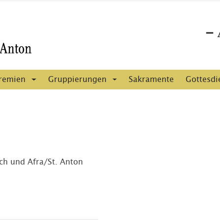
remien
Gruppierungen
Sakramente
Gottesdi
ich und Afra/St. Anton