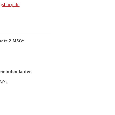
ugsburg.de
satz 2 MStV:
meinden lauten:
Afra