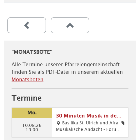
"MONATSBOTE"
Alle Termine unserer Pfarreiengemeinschaft
finden Sie als PDF-Datei in unserem aktuellen
Monatsboten
.
Termine
Mo.
30 Minuten Musik in den
Ulrichskirchen
Basilika St. Ulrich und Afra
10.08.26
Musikalische Andacht - Forum f
30
19:00
ür junge Musiker in der Basilika
Min