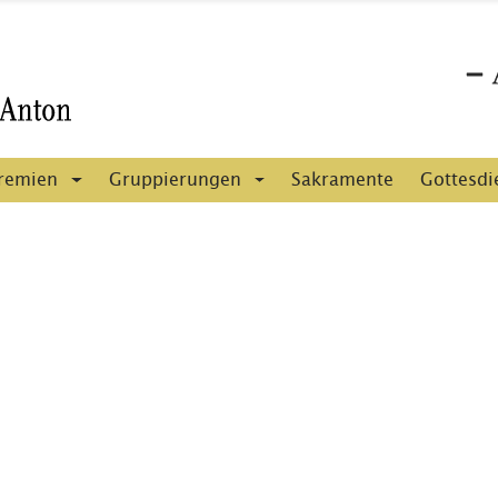
remien
Gruppierungen
Sakramente
Gottesdi