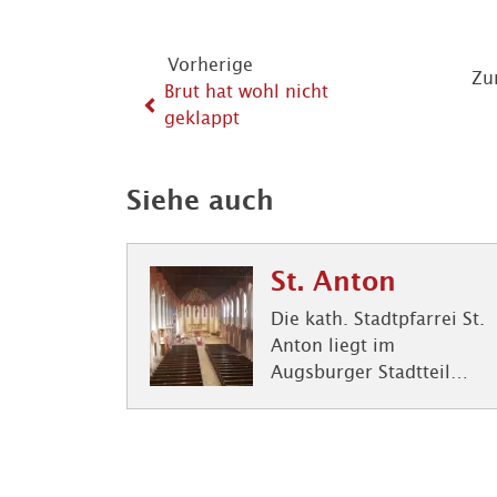
Vorherige
Zu
Brut hat wohl nicht
geklappt
Siehe auch
St. Anton
Die kath. Stadtpfarrei St.
Anton liegt im
Augsburger Stadtteil
Antonsviertel, direkt
neben dem Wittelsbacher
Park.