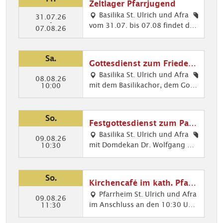
Zeltlager Pfarrjugend
Basilika St. Ulrich und Afra
31.07.26
-
vom 31.07. bis 07.08 findet das
Pfa
07.08.26
Zeltlager der Pfarrjugend statt.
rrju
ge
nd
Sa.
Gottesdienst zum Friedens
fest
Basilika St. Ulrich und Afra
08.08.26
mit dem Basilikachor, dem Gosp
Mu
10:00
elchor und dem Evang. Posaune
sik
nchor
im
Got
So.
Festgottesdienst zum Patr
tes
ozinium St. Afra
Basilika St. Ulrich und Afra
die
09.08.26
mit Domdekan Dr. Wolfgang Ha
Got
10:30
nst,
cker Musikalische Gestaltung: D
tes
Kir
er Basilikachor singt die Deutsc
die
che
he Messe von Heinrich Walder
nst
So.
nm
Kirchencafé im kath. Pfarr
(*1955)
e,
usi
heim
Pfarrheim St. Ulrich und Afra
Mu
09.08.26
k,
im Anschluss an den 10:30 Uhr-
Kir
11:30
sik
Got
Gottesdienst in der Basilika treff
che
im
tes