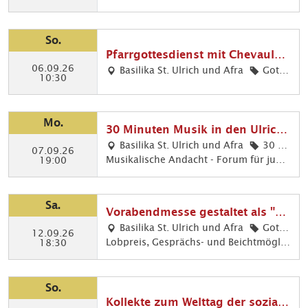
anlässlich des 50. Priesterjubiläums vo
n Pfr. i.R. Franz Seiler. (bei schlechten
Wetter in der Pfarrkirche St. Anton)
So.
Pfarrgottesdienst mit Chevauleg
06.09.26
er-Regimentsgedenken
Basilika St. Ulrich und Afra
Gotte
10:30
sdienste
Mo.
30 Minuten Musik in den Ulrichs
kirchen
Basilika St. Ulrich und Afra
30 Mi
07.09.26
Musikalische Andacht - Forum für jung
nuten M
19:00
e Musiker in der Basilika Orgelmusik: V
usik, Kir
alentin Meyer
chenmu
sik
Sa.
Vorabendmesse gestaltet als "Ni
ghtfever"
Basilika St. Ulrich und Afra
Gotte
12.09.26
Lobpreis, Gesprächs- und Beichtmöglic
sdienste
18:30
hkeit; um 22:30 Uhr Komplet zum Absc
hluss des Abends
So.
Kollekte zum Welttag der soziale