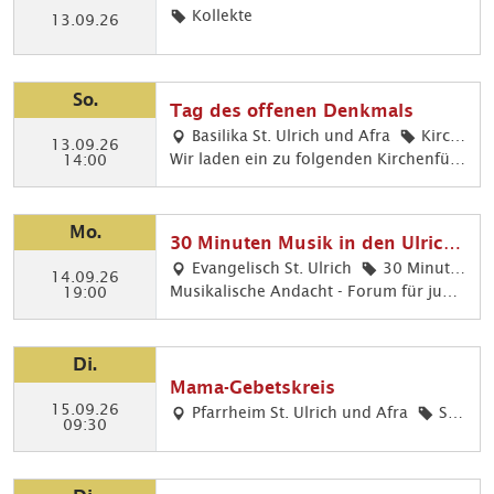
n Kommunikationsmittel
Kollekte
13.09.26
So.
Tag des offenen Denkmals
Basilika St. Ulrich und Afra
Kirch
13.09.26
Wir laden ein zu folgenden Kirchenführ
enführu
14:00
ungen: 14:00 Uhr Kirchenführung in d
ng
er Basilika mit Ikonenkapelle 16:00 Uhr
Kirchenführung in der Basilika mit Sakr
Mo.
30 Minuten Musik in den Ulrichs
istei weitere Informationen erhalten Sie
kirchen
Evangelisch St. Ulrich
30 Minute
unter www.augsburg.de/kultur/tag-de
14.09.26
Musikalische Andacht - Forum für jung
n Musik, Kirch
19:00
s-offenen-denkmals
e Musiker in evang. St. Ulrich Orgelmu
enmusik
sik: Pol Alvarez
Di.
Mama-Gebetskreis
15.09.26
Pfarrheim St. Ulrich und Afra
Spi
09:30
ritualit
ät, Kin
der &