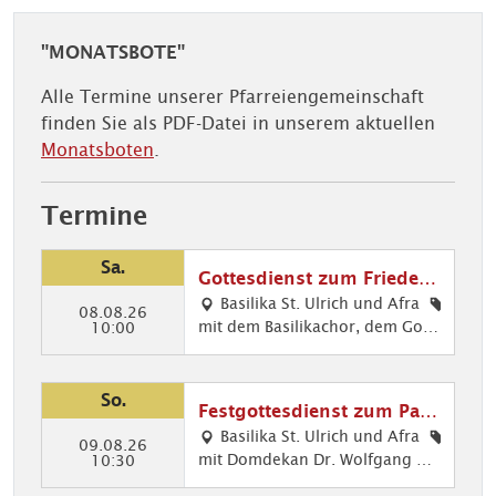
"MONATSBOTE"
Alle Termine unserer Pfarreiengemeinschaft
finden Sie als PDF-Datei in unserem aktuellen
Monatsboten
.
Termine
Sa.
Gottesdienst zum Friedens
fest
Basilika St. Ulrich und Afra
08.08.26
mit dem Basilikachor, dem Gosp
Mu
10:00
elchor und dem Evang. Posaune
sik
nchor
im
Got
So.
Festgottesdienst zum Patr
tes
ozinium St. Afra
Basilika St. Ulrich und Afra
die
09.08.26
mit Domdekan Dr. Wolfgang Ha
Got
10:30
nst,
cker Musikalische Gestaltung: D
tes
Kir