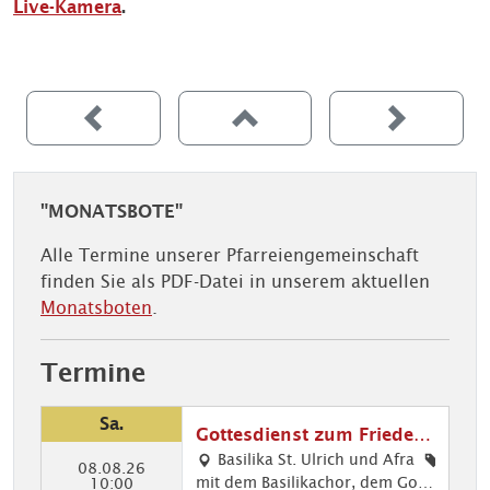
Live-Kamera
.
"MONATSBOTE"
Alle Termine unserer Pfarreiengemeinschaft
finden Sie als PDF-Datei in unserem aktuellen
Monatsboten
.
Termine
Sa.
Gottesdienst zum Friedens
fest
Basilika St. Ulrich und Afra
08.08.26
mit dem Basilikachor, dem Gosp
Mu
10:00