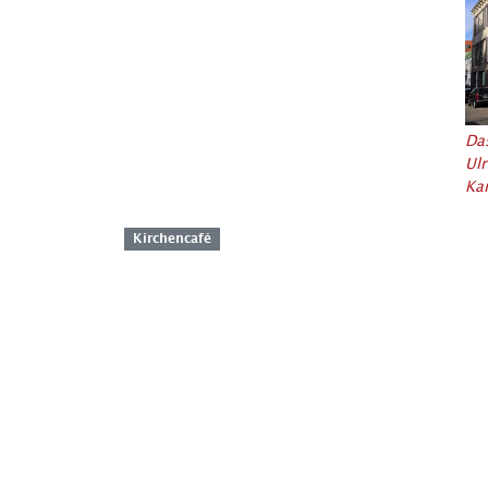
Das
Ulr
Ka
Kirchencafé