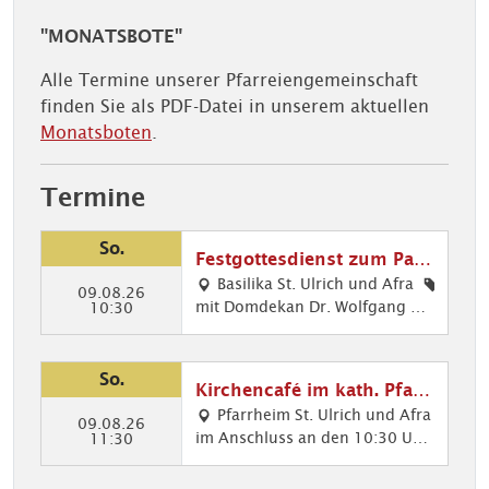
"MONATSBOTE"
Alle Termine unserer Pfarreiengemeinschaft
finden Sie als PDF-Datei in unserem aktuellen
Monatsboten
.
Termine
So.
Festgottesdienst zum Patr
ozinium St. Afra
Basilika St. Ulrich und Afra
09.08.26
mit Domdekan Dr. Wolfgang Ha
Got
10:30
cker Musikalische Gestaltung: D
tes
er Basilikachor singt die Deutsc
die
he Messe von Heinrich Walder
nst
So.
Kirchencafé im kath. Pfarr
(*1955)
e,
heim
Pfarrheim St. Ulrich und Afra
Mu
09.08.26
im Anschluss an den 10:30 Uhr-
Kir
11:30
sik
Gottesdienst in der Basilika treff
che
im
en wir uns im Kirchencafé zur V
nca